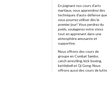
En joignant nos cours d'arts
martiaux, vous apprendrez des
techniques d'auto-défense que
vous pourrez utiliser dès le
premier jour! Vous perdrez du
poids, soulagerez votre stess
tout en apprenant dans une
atmosphère amusante et
supportive.
Nous offrons des cours de
groupe en Combat Sambo,
catch wrestling, kick-boxing,
kettlebell et Qi Gong. Nous
offrons aussi des cours de lutte
et Kung Fu pour enfants.
Le Club Kozak est un gym
officiellement affilié de
Pancrase MMA.
Des leçons privées sont aussi
offertes.
Le Club Kozak est fier d'être un